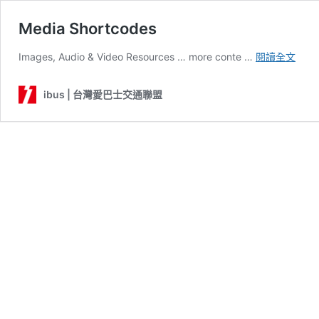
Media Shortcodes
Medi
Images, Audio & Video Resources … more conte …
閱讀全文
Shor
ibus | 台灣愛巴士交通聯盟