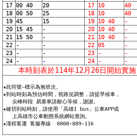
17
00 40
20
17
10
40
18
00 50
25
18
10
40
19
45
15
19
10 40
-
20
15 45
-
20
10 40
-
21
15 50
-
21
10 40
-
22
-
-
22
05
-
23
-
-
23
-
-
24
-
-
24
-
-
本時刻表於114年12月26日開始實施
★此符號–標示為無班次。
★到站時刻為預估時間，視路況調整，請提早候車，
尖峰時段 易塞車請耐心等候，謝謝。
★確切到站時刻，請使用「高雄I bus」公車APP或
上高雄市公車動態系統網站查詢。
★漢程客運 客服專線
0800-889-116