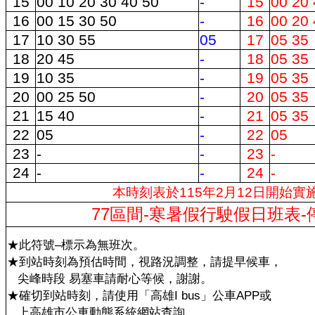
15
00 10 20 30 40 50
-
15
00 20 
16
00 15 30 50
-
16
00 20 
17
10 30 55
05
17
05 35
18
20 45
-
18
05 35
19
10 35
-
19
05 35
20
00 25 50
-
20
05 35
21
15 40
-
21
05 35
22
05
-
22
05
23
-
-
23
-
24
-
-
24
-
本時刻表於115年2月12日開始實
77區間-寒暑假行駛假日班表-
★此符號–標示為無班次。
★到站時刻為預估時間，視路況調整，請提早候車，
尖峰時段 易塞車請耐心等候，謝謝。
★確切到站時刻，請使用「高雄I bus」公車APP或
上高雄市公車動態系統網站查詢。