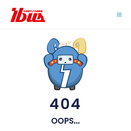
跳
至
主
要
內
容
404
OOPS...