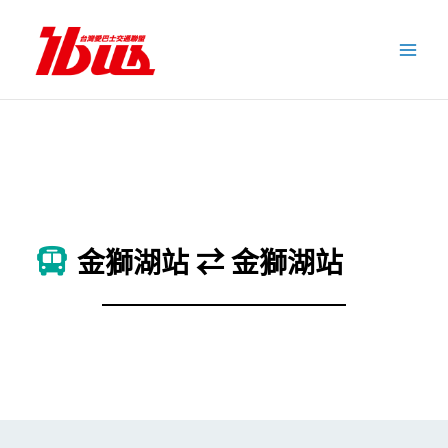
跳
至
主
要
內
容
金獅湖站 ⇄ 金獅湖站