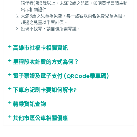
陪伴者)及6歲以上、未滿12歲之兒童，如購買半票請主動
出示相關證件。
未滿6歲之兒童為免費，每一旅客以兩名免費兒童為限，
超過之兒童以半票計價。
投現不找零，請自備所需零錢。
高雄市社福卡相關資訊
里程段次計費的方式為何？
電子票證及電子支付 (QRCode乘車碼)
下車忘記刷卡要如何解卡?
轉乘資訊查詢
其他市區公車相關優惠