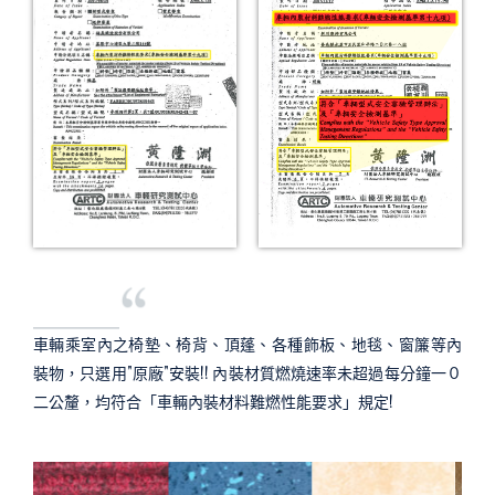
車輛乘室內之椅墊、椅背、頂蓬、各種飾板、地毯、窗簾等內
裝物，只選用"原廠"安裝!! 內裝材質燃燒速率未超過每分鐘一０
二公釐，均符合「車輛內裝材料難燃性能要求」規定!