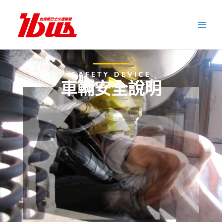
跳
至
主
要
內
容
SAFETY DEVICE
車輛安全說明