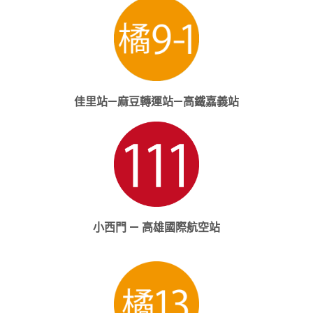
佳里站—麻豆轉運站—高鐵嘉義站
小西門 — 高雄國際航空站