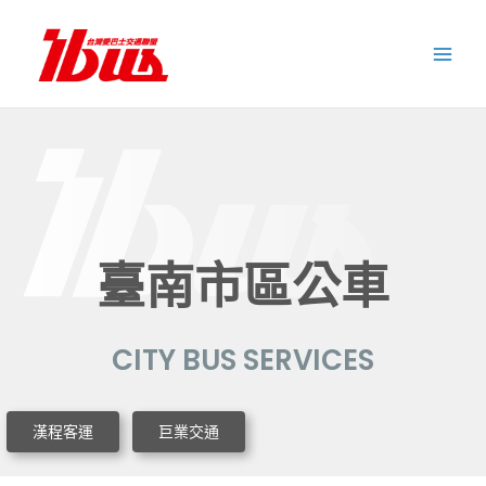
跳
至
主
要
內
容
臺南市區公車
CITY BUS SERVICES
漢程客運
巨業交通