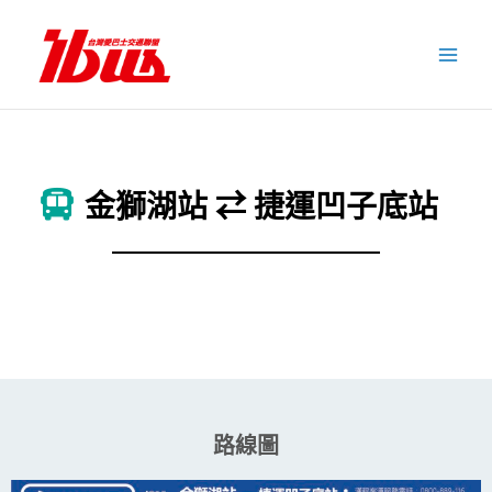
跳
至
主
要
內
容
金獅湖站 ⇄ 捷運凹子底站
路線圖