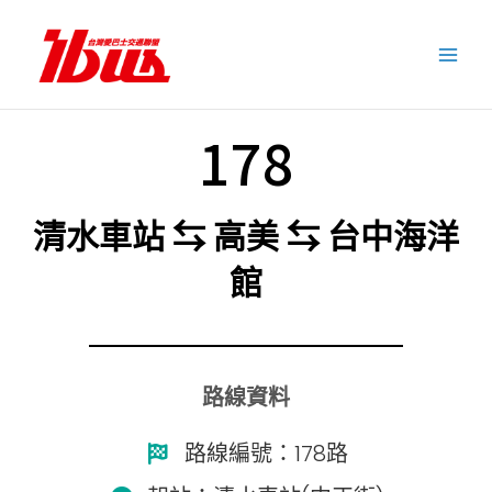
跳
至
主
要
內
178
容
清水車站 ⇆ 高美 ⇆ 台中海洋
館
路線資料
路線編號：178路