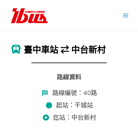
跳
至
主
要
內
容
臺中車站 ⇄ 中台新村
路線資料
路線編號：40路
起站：干城站
迄站：中台新村