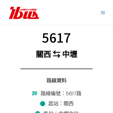
跳
至
主
要
內
5617
容
關西 ⇆ 中壢
路線資料
路線編號：5617路
起站：關西