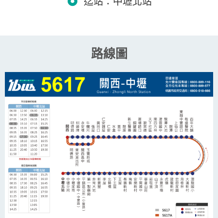
迄站：中壢北站
路線圖