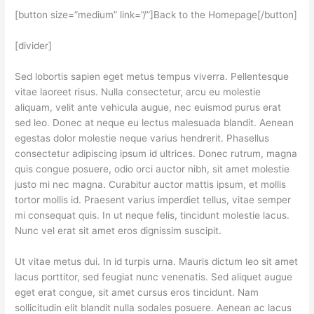
[button size=”medium” link=”/”]Back to the Homepage[/button]
[divider]
Sed lobortis sapien eget metus tempus viverra. Pellentesque
vitae laoreet risus. Nulla consectetur, arcu eu molestie
aliquam, velit ante vehicula augue, nec euismod purus erat
sed leo. Donec at neque eu lectus malesuada blandit. Aenean
egestas dolor molestie neque varius hendrerit. Phasellus
consectetur adipiscing ipsum id ultrices. Donec rutrum, magna
quis congue posuere, odio orci auctor nibh, sit amet molestie
justo mi nec magna. Curabitur auctor mattis ipsum, et mollis
tortor mollis id. Praesent varius imperdiet tellus, vitae semper
mi consequat quis. In ut neque felis, tincidunt molestie lacus.
Nunc vel erat sit amet eros dignissim suscipit.
Ut vitae metus dui. In id turpis urna. Mauris dictum leo sit amet
lacus porttitor, sed feugiat nunc venenatis. Sed aliquet augue
eget erat congue, sit amet cursus eros tincidunt. Nam
sollicitudin elit blandit nulla sodales posuere. Aenean ac lacus