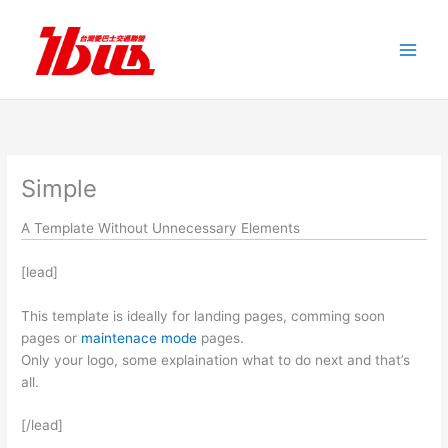
跳
至
主
要
內
容
Simple
A Template Without Unnecessary Elements
[lead]
This template is ideally for landing pages, comming soon
pages or
maintenace mode
pages.
Only your logo, some explaination what to do next and that’s
all.
[/lead]