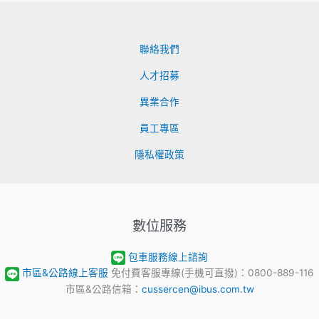
聯絡我們
人才招募
異業合作
員工專區
隱私權政策
數位服務
包車服務線上諮詢
市區&公路線上客服
免付費客服專線(手機可直撥)：0800-889-116
市區&公路信箱：
cussercen@ibus.com.tw