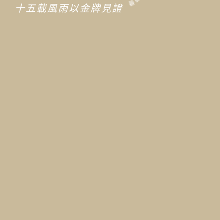
十五載風雨以金牌見證