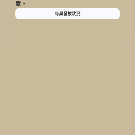
意。
每屆發放狀況