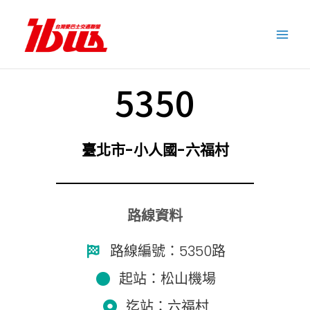
跳
至
主
要
內
5350
容
臺北市-小人國-六福村
路線資料
路線編號：5350路
起站：松山機場
迄站：六福村