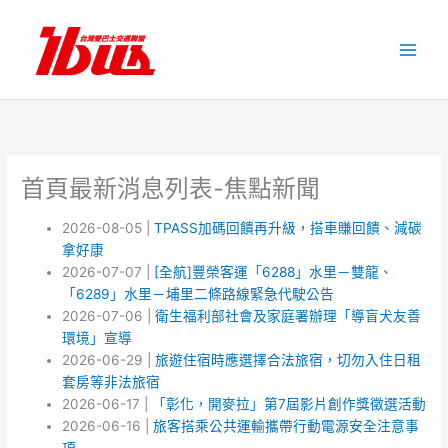
跳
至
主
要
內
容
首頁最新消息列表-焦點新聞
2026-08-05 |
TPASS加碼回饋再升級，搭車賺回饋、減碳
拿好康
2026-07-07 |
[全航]豐榮客運「6288」水里－雙龍、
「6289」水里－埔里二條路線緊急代駛公告
2026-07-06 |
衛生福利部社會及家庭署辦理「導盲犬友善
環境」宣導
2026-06-29 |
旅遊住宿時應選擇合法旅宿，切勿入住日租
套房等非法旅宿
2026-06-17 |
「彰化，開麥拉」第7屆影片創作獎徵選活動
2026-06-16 |
旅客搭乘公共運輸攜帶行動電源安全注意事