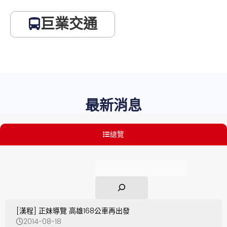
巨業交通
最新消息
總覽
搜
尋
[漢程] 正妹導覽 高雄168公車再出發
2014-08-18