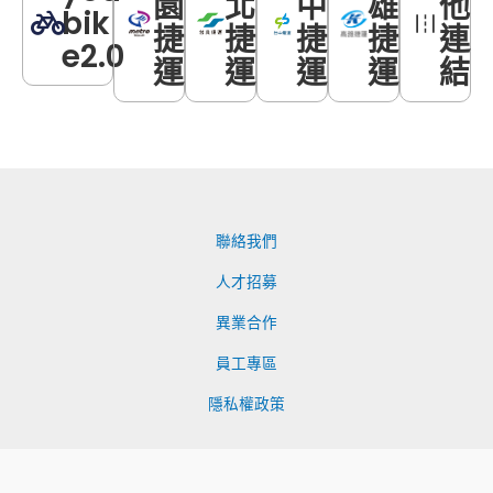
園
北
中
雄
他
bik
捷
捷
捷
捷
連
e2.0
運
運
運
運
結
聯絡我們
人才招募
異業合作
員工專區
隱私權政策