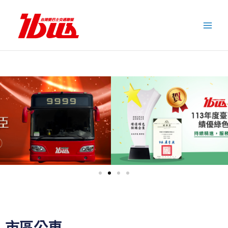
跳
至
主
要
內
容