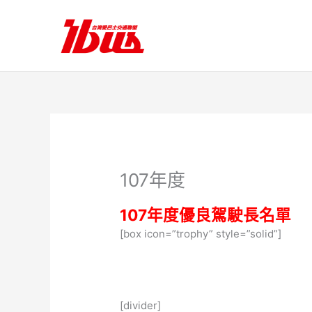
跳
至
主
要
內
容
107年度
107年度優良駕駛長名單
[box icon=”trophy” style=”solid”]
[divider]