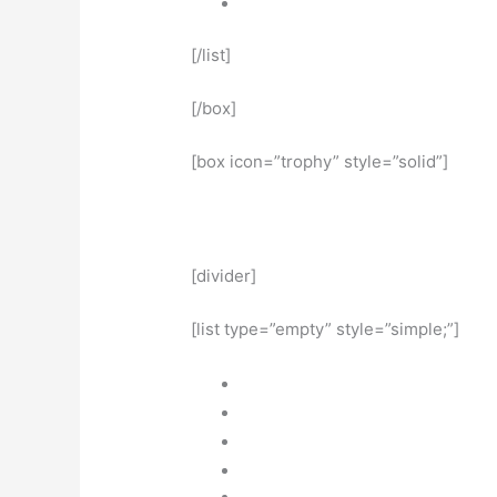
[/list]
[/box]
[box icon=”trophy” style=”solid”]
[divider]
[list type=”empty” style=”simple;”]