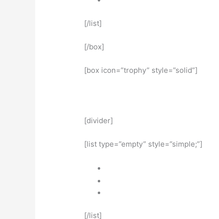
[/list]
[/box]
[box icon=”trophy” style=”solid”]
[divider]
[list type=”empty” style=”simple;”]
[/list]