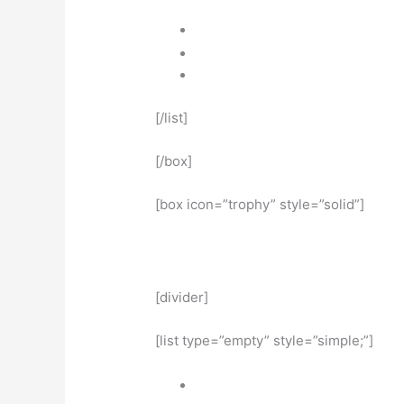
[/list]
[/box]
[box icon=”trophy” style=”solid”]
[divider]
[list type=”empty” style=”simple;”]