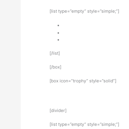
[list type=”empty” style=”simple;”]
[/list]
[/box]
[box icon=”trophy” style=”solid”]
[divider]
[list type=”empty” style=”simple;”]