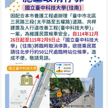
副)
路、
99(含
延)
路、
105(含
延)
路
因
施
工
取
消
停
靠
國
立
臺
中
科
技