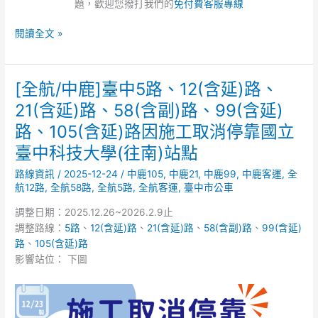
題，歡迎您撥打我們的
免付費客服專線
閱讀全文 »
[全航/中鹿]臺中5路、12(含延)路、
[全
航/
21(含延)路、58(含副)路、99(含延)
中
路、105(含延)路因施工取消停靠國立
鹿]
臺
臺中科技大學(往南)站點
中
路線資訊
/
2025-12-24
/
中鹿105
,
中鹿21
,
中鹿99
,
中鹿客運
,
全
5
航12路
,
全航58路
,
全航5路
,
全航客運
,
臺中市公車
路、
12(含
調整日期：2025.12.26~2026.2.9止
延)
調整路線：
5路
、
12(含延)路
、
21(含延)路
、
58(含副)路
、
99(含延)
路、
路
、
105(含延)路
21(含
影響站位： 下圖
延)
路、
58(含