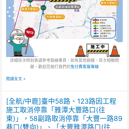
靠
「北
基
加
油
站
雅
潭
站
詳細班次時刻表請參考路線專頁，如有其他路線、班次相關問
(往
題，歡迎您撥打我們的
免付費客服專線
東)」
閱讀全文 »
[全航/中鹿]臺中58路、123路因工程
[全
航/
施工取消停靠「雅潭大豐路口(往
中
東)」，58副路取消停靠「大豐一路89
鹿]
臺
巷口(雙向)」、「大豐雅潭路口(往