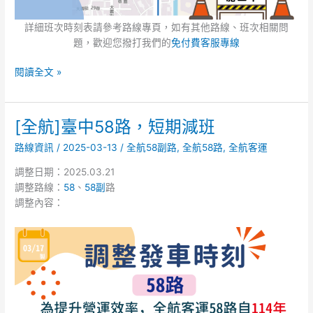
詳細班次時刻表請參考路線專頁，如有其他路線、班次相關問
題，歡迎您撥打我們的
免付費客服專線
閱讀全文 »
[全航]臺中58路，短期減班
[全
航]
路線資訊
/
2025-03-13
/
全航58副路
,
全航58路
,
全航客運
臺
中
調整日期：2025.03.21
58
調整路線：
58
、
58副
路
路，
調整內容：
短
期
減
班