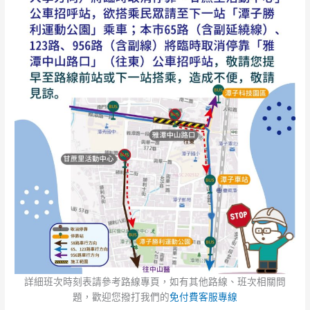
因
工
程
施
工
取
消
停
靠
「甘
蔗
里
活
動
中
心
站」、
「雅
潭
詳細班次時刻表請參考路線專頁，如有其他路線、班次相關問
中
題，歡迎您撥打我們的
免付費客服專線
山