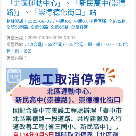
「北區運動中心」、「新民高中(崇德
全
路)」、「崇德德化街口」站
航]
臺
路線資訊
/
2025-09-03
/
中鹿105
,
中鹿67
,
中鹿客運
,
全航12路
,
中
全航58副路
,
全航58路
,
全航65路
,
全航客運
多
調整日期：2025.09.05-2025.09.07
條
調整路線：
12(含延)
、
58(含副)
、
65(含延、副、繞)
、
67
、
105(含
路
延、副、區2)
線，
調整內容：
取
消
停
靠
「北
區
運
動
中
心」、
「新
民