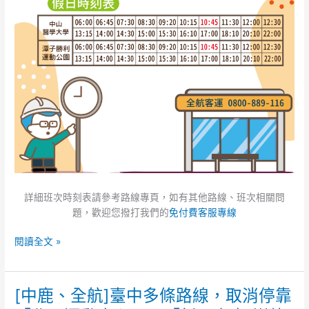
詳細班次時刻表請參考路線專頁，如有其他路線、班次相關問
題，歡迎您撥打我們的
免付費客服專線
閱讀全文 »
[中鹿、全航]臺中多條路線，取消停靠
[中
鹿、