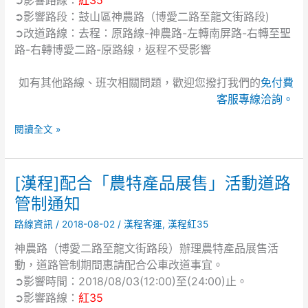
➲影響路線：
紅35
長
及
➲影響路段：鼓山區神農路（博愛二路至龍文街路段)
盃
移
➲改道路線：去程：原路線-神農路-左轉南屏路-右轉至聖
兒
民
路-右轉博愛二路-原路線，返程不受影響
童
行
繪
政
畫
如有其他路線、班次相關問題，歡迎您撥打我們的
免付費
人
比
客服專線洽詢。
員
賽」
考
活
閱讀全文 »
試」
動
活
道
動
路
通
[漢程]配合「農特產品展售」活動道路
[漢
管
知
程]
管制通知
制
配
通
路線資訊
/
2018-08-02
/
漢程客運
,
漢程紅35
合
知
「農
神農路（博愛二路至龍文街路段）辦理農特產品展售活
特
動，道路管制期間惠請配合公車改道事宜。
產
➲影響時間：2018/08/03(12:00)至(24:00)止。
品
➲影響路線：
紅35
展