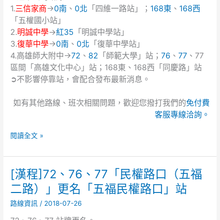
職
1.
三信家商
→
0南
、
0北
「四維一路站」；
168東
、
168西
業
「五權國小站」
及
2.
明誠中學
→
紅35
「明誠中學站」
技
3.
復華中學
→
0南
、
0北
「復華中學站」
術
4.高雄師大附中→
72
、
82
「師範大學」站；
76
、
77
、77
人
區間「高雄文化中心」站；168東、168西「同慶路」站
員
➲不影響停靠站，會配合發布最新消息。
高
等
考
如有其他路線、班次相關問題，歡迎您撥打我們的
免付費
試
客服專線洽詢。
中
醫
閱讀全文 »
師
考
試
[漢程]72、76、77「民權路口（五福
[漢
分
程]72、
二路）」更名「五福民權路口」站
階
76、
段
路線資訊
/
2018-07-26
77「民
考
權