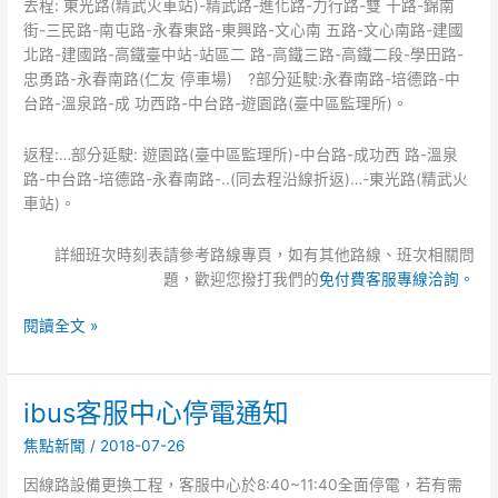
去程: 東光路(精武火車站)-精武路-進化路-力行路-雙 十路-錦南
學」
街-三民路-南屯路-永春東路-東興路-文心南 五路-文心南路-建國
正
北路-建國路-高鐵臺中站-站區二 路-高鐵三路-高鐵二段-學田路-
式
忠勇路-永春南路(仁友 停車場) ?部分延駛:永春南路-培德路-中
接
台路-溫泉路-成 功西路-中台路-遊園路(臺中區監理所)。
駛
返程:…部分延駛: 遊園路(臺中區監理所)-中台路-成功西 路-溫泉
路-中台路-培德路-永春南路-..(同去程沿線折返)…-東光路(精武火
車站)。
詳細班次時刻表請參考路線專頁，如有其他路線、班次相關問
題，歡迎您撥打我們的
免付費客服專線洽詢。
閱讀全文 »
ibus客服中心停電通知
ibus
客
焦點新聞
/
2018-07-26
服
中
因線路設備更換工程，客服中心於8:40~11:40全面停電，若有需