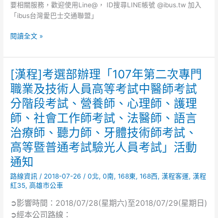
心
要相關服務，歡迎使用Line@， ID搜尋LINE帳號 @ibus.tw 加入
停
「ibus台灣愛巴士交通聯盟」
電
通
閱讀全文 »
知
[漢程]考選部辦理「107年第二次專門
[漢
程]
職業及技術人員高等考試中醫師考試
考
分階段考試、營養師、心理師、護理
選
部
師、社會工作師考試、法醫師、語言
辦
治療師、聽力師、牙體技術師考試、
理
高等暨普通考試驗光人員考試」活動
「107
年
通知
第
路線資訊
/
2018-07-26
/
0北
,
0南
,
168東
,
168西
,
漢程客運
,
漢程
二
紅35
,
高雄市公車
次
專
➲影響時間：2018/07/28(星期六)至2018/07/29(星期日)
門
➲經本公司路線：