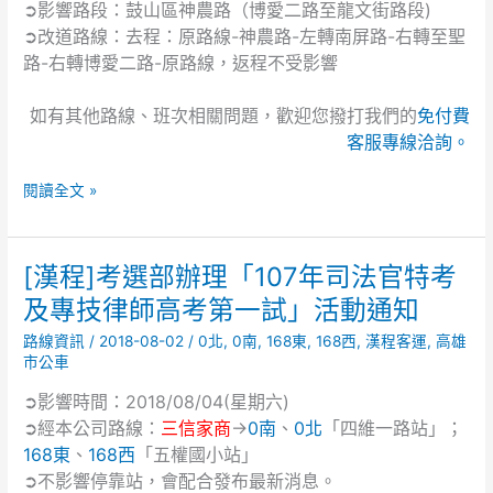
➲影響路段：鼓山區神農路（博愛二路至龍文街路段)
售」
➲改道路線：去程：原路線-神農路-左轉南屏路-右轉至聖
活
路-右轉博愛二路-原路線，返程不受影響
動
道
路
如有其他路線、班次相關問題，歡迎您撥打我們的
免付費
管
客服專線洽詢。
制
通
閱讀全文 »
知
[漢程]考選部辦理「107年司法官特考
[漢
程]
及專技律師高考第一試」活動通知
考
路線資訊
/
2018-08-02
/
0北
,
0南
,
168東
,
168西
,
漢程客運
,
高雄
選
市公車
部
辦
➲影響時間：2018/08/04(星期六)
理
➲經本公司路線：
三信家商
→
0南
、
0北
「四維一路站」；
「107
168東
、
168西
「五權國小站」
年
➲不影響停靠站，會配合發布最新消息。
司