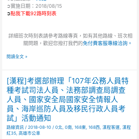
表
➲實施日期：2018/08/15
異
➲
點我下載92路時刻表
動
通
知
詳細班次時刻表請參考路線專頁，如有其他路線、班次相
關問題，歡迎您撥打我們的
免付費客服專線洽詢。
閱讀全文 »
[漢程]考選部辦理「107年公務人員特
[漢
程]
種考試司法人員、法務部調查局調查
考
人員、國家安全局國家安全情報人
選
部
員、海岸巡防人員及移民行政人員考
辦
試」活動通知
理
路線資訊
/
2018-08-10
/
0北
,
0南
,
168東
,
168西
,
漢程客運
,
漢程
「107
紅35
,
高雄市公車
年