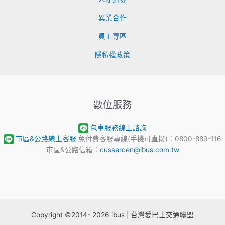
言
異業合作
治
療
員工專區
師、
聽
隱私權政策
力
師、
牙
體
數位服務
技
術
包車服務線上諮詢
師
市區&公路線上客服
免付費客服專線(手機可直撥)：0800-889-116
考
市區&公路信箱：
cussercen@ibus.com.tw
試、
高
等
暨
普
通
Copyright ©2014- 2026 ibus | 台灣愛巴士交通聯盟
考