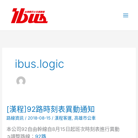
跳
至
主
要
內
容
ibus.logic
[漢程]92路時刻表異動通知
[漢
程]92
路線資訊
/
2018-08-15
/
漢程客運
,
高雄市公車
路
時
本公司92自由幹線自8月15日起班次時刻表進行異動
刻
➲調整路線：
92路