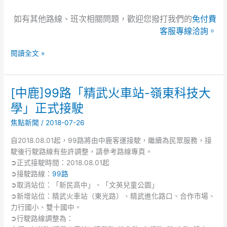
法
如有其他路線、班次相關問題，歡迎您撥打我們的
免付費
官
客服專線洽詢。
特
考
閱讀全文 »
及
專
技
律
[中鹿]99路「精武火車站-嶺東科技大
[中
師
鹿]99
學」正式接駛
高
路
考
焦點新聞
/
2018-07-26
「精
第
武
自2018.08.01起，99路將由中鹿客運接駛，繼續為民眾服務，接
一
火
駛後行駛路線有些許調整，請參考路線專頁。
試」
車
➲正式接駛時間：2018.08.01起
活
站-
➲接駛路線：
99路
動
嶺
➲取消站位：「新民高中」、「文英兒童公園」
通
東
➲新增站位：精武火車站（東光路）、精武進化路口、合作市場、
知
科
力行國小、雙十國中。
技
➲行駛路線調整為：
大