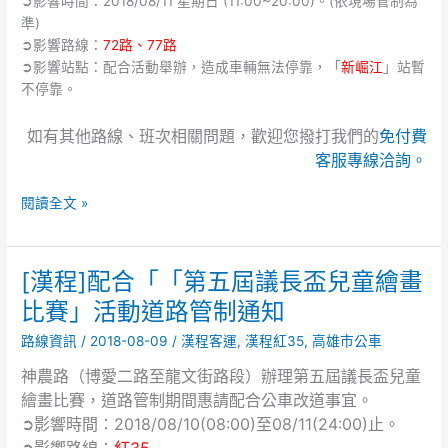
➲影響時間：2018/08/11 星期日 (11:00~20:00)。(依現場管制為
家
員、
準)
活
國
➲影響路線：
72路
、
77路
動
家
➲影響站點：配合活動舉辦，造成車輛無法停靠，「
新崛江
」站暫
舉
安
不停靠。
辦」
全
活
局
如有其他路線、班次相關問題，歡迎您撥打我們的
免付費
動
國
客服專線洽詢。
道
家
路
安
閱讀全文 »
管
全
制
情
通
報
[漢程]配合「「第五屆議長盃兒童繪畫
知
[漢
人
程]
比賽」活動道路管制通知
員、
配
海
路線資訊
/
2018-08-09
/
漢程客運
,
漢程紅35
,
高雄市公車
合
岸
「「第
巡
神農路（博愛二路至龍文街路段）辦理第五屆議長盃兒童
五
防
繪畫比賽，道路管制期間惠請配合公車改道事宜。
屆
人
➲影響時間：2018/08/10(08:00)至08/11(24:00)止。
議
員