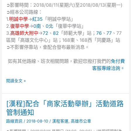
公
➲影響時間：2018/08/11(星期六)至2018/08/13(星期一)
務
➲經本公司路線：
人
1.
明誠中學
→
紅35
「明誠中學站」
員
2.
復華中學
→
0南
、
0北
「復華中學站」
特
3.
高雄師大附中
→
72
、
82
「師範大學」站；
76
、
77
、77
種
區間「高雄文化中心」站；168東、168西「同慶路」站
考
➲不影響停靠站，會配合發布最新消息。
試
司
法
如有其他路線、班次相關問題，歡迎您撥打我們的
免付費
人
客服專線洽詢。
員、
法
閱讀全文 »
務
部
調
[漢程]配合「商家活動舉辦」活動道路
[漢
查
程]
管制通知
局
配
調
路線資訊
/
2018-08-10
/
漢程客運
,
高雄市公車
合
查
「商
人