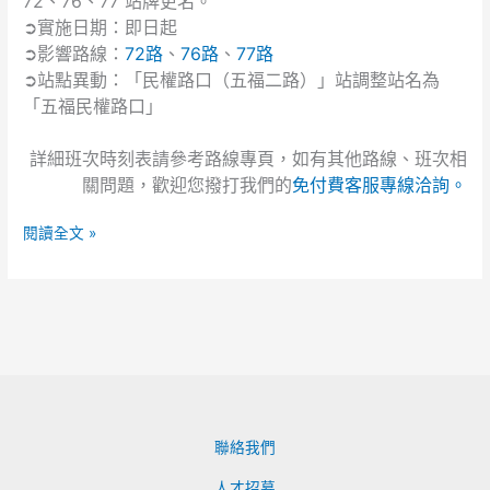
72、76、77 站牌更名。
試、
路
營
➲實施日期：即日起
口
養
➲影響路線：
72路
、
76路
、
77路
（五
師、
➲站點異動：「民權路口（五福二路）」站調整站名為
福
心
「五福民權路口」
二
理
路）」
師、
詳細班次時刻表請參考路線專頁，如有其他路線、班次相
更
護
名
關問題，歡迎您撥打我們的
免付費客服專線洽詢。
理
「五
師、
福
閱讀全文 »
社
民
會
權
工
路
作
口」
師
站
考
試、
法
醫
聯絡我們
師、
語
人才招募