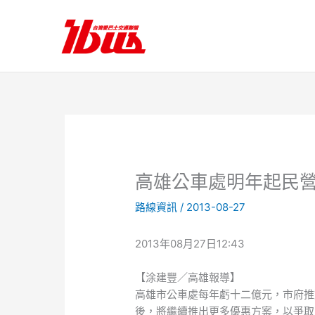
跳
至
主
要
內
容
高雄公車處明年起民
路線資訊
/
2013-08-27
2013年08月27日12:43
【涂建豐／高雄報導】
高雄市公車處每年虧十二億元，市府推
後，將繼續推出更多優惠方案，以爭取