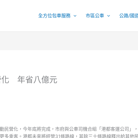
全方位包車服務
市區公車
公路/國
營化 年省八億元
動民營化，今年底將完成，市府與公車司機合組「港都客運公司」
更多乘客。港都未來將經營31條路線，其餘三十條路線釋出給其他