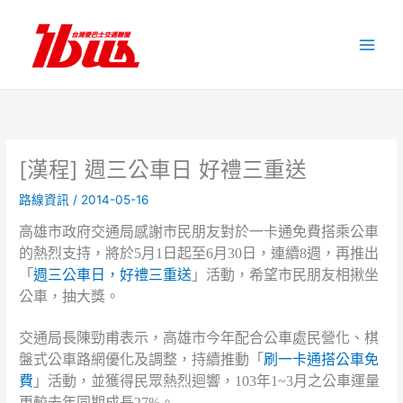
跳
至
主
要
內
容
[漢程] 週三公車日 好禮三重送
路線資訊
/
2014-05-16
高雄市政府交通局感謝市民朋友對於一卡通免費搭乘公車
的熱烈支持，將於5月1日起至6月30日，連續8週，再推出
「
週三公車日，好禮三重送
」活動，希望市民朋友相揪坐
公車，抽大獎。
交通局長陳勁甫表示，高雄市今年配合公車處民營化、棋
盤式公車路網優化及調整，持續推動「
刷一卡通搭公車免
費
」活動，並獲得民眾熱烈迴響，103年1~3月之公車運量
更較去年同期成長27%。