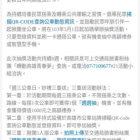
為持續培養民眾搭乘及轉乘公共運輸之習慣，倡導民眾
掃
描QR-CODE查詢公車動態資訊
，並鼓勵民眾呼朋引伴一
起揪團坐公車，將在103年5月1日起加碼舉辦抽獎活動，
只要登錄資料並刷一卡通搭公車，就有機會抽中高額禮券
或智慧型手機。
此次抽獎活動共持續8週，相關訊息可上交通局臉書粉絲
團「轉動高雄青春夢」查詢，或電洽
07-7109677
#21活動小
組洽詢。
「週三公車日，好禮三重送」三重送活動辦法：
第一重：於活動期間每週三搭乘公車，不限搭乘之次數、
路線、每搭1次公車即可獲得1個「
週週抽
」機會，並有機
會獲得價值1000元之高額禮券。
第二重：使用手持式設備於高雄市公車站牌掃瞄QR-code
查詢公車動態並登錄資料，即可參加抽獎。
第三重：揪團5人搭公車，
拍照上傳
至交通局臉書粉絲團