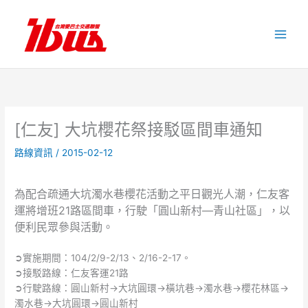
跳
至
主
要
內
容
[仁友] 大坑櫻花祭接駁區間車通知
路線資訊
/
2015-02-12
為配合疏通大坑濁水巷櫻花活動之平日觀光人潮，仁友客
運將增班21路區間車，行駛「圓山新村—青山社區」，以
便利民眾參與活動。
➲實施期間：104/2/9-2/13、2/16-2-17。
➲接駁路線：仁友客運21路
➲行駛路線：圓山新村→大坑圓環→橫坑巷→濁水巷→櫻花林區→
濁水巷→大坑圓環→圓山新村