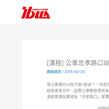
跳
至
主
要
內
容
[漢程] 公車忠孝路
路線資訊
/
2015-03-20
等公車還可以吹冷氣?係金ㄟ！目前
超商業者合作，設置公車動態資訊系
漢程客運設置地址「忠孝路口」萊爾
詳細班