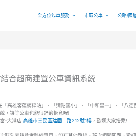
全方位包車服務
市區公車
公路/國
口站結合超商建置公車資訊系統
在「高雄客運楠梓站」、「彌陀國小」、「中和里一」、「八德
統，讓等公車也能很舒適愜意喔!
富-大港店
高雄市三民區建國二路212號1樓
，歡迎大家搭乘!
次時刻表請參考路線專頁，如有其他路線、班次相關問題，歡迎