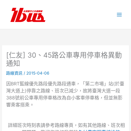
跳
至
主
要
內
容
[仁友] 30、45路公車專用停車格異動
通知
路線資訊
/
2015-04-06
因BRT藍線優先路段優先路段通車，「第二市場」站(於臺
灣大道上)停靠之路線、班次已減少，故將臺灣大道一段
388號前公車專用停車格改為自小客車停車格，但並無影
響乘客搭乘。
詳細班次時刻表請參考路線專頁，如有其他路線、班次相