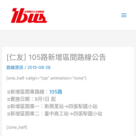
跳
至
主
要
內
容
[仁友] 105路新增區間路線公告
路線資訊
/
2015-08-28
[one_half valign=”top” animation=”none”]
➲新增區間車路線：
105路
➲實施日期：9月1日 起
➲新增區間車一：新興里站→四張犁國小站
➲新增區間車二：臺中高工站→四張犁國小站
[/one_half]