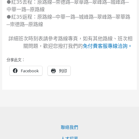
●紅35去程：原路線─崇德路─翠華路─翠峰路─城峰路─
中華一路─原路線
●紅35返程：原路線─中華一路─城峰路─翠峰路─翠華路
─崇德路─原路線
詳細班次時刻表請參考路線專頁，如有其他路線、班次相
關問題，歡迎您撥打我們的
免付費客服專線洽詢。
分享此文：
Facebook
列印
聯絡我們
人才招募