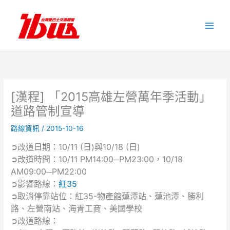
跳
至
主
要
內
容
[漢程] 「2015高雄左營萬年季活動」
道路管制宣導
路線資訊
/
2015-10-16
➲改道日期：10/11 (日)與10/18 (日)
➲改道時間：10/11 PM14:00─PM23:00，10/18
AM09:00─PM22:00
➲影響路線：
紅35
➲取消停靠站位：紅35-物產館蓮潭站、蓮池潭、勝利
路、左營南站、海青工商、美國學校
➲改道路線：