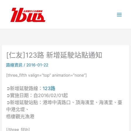
跳
至
主
要
內
容
[仁友]123路 新增延駛站點通知
路線資訊
/
2016-01-22
[three_fifth valign=”top” animation=”none”]
➲新增延駛路線：
123路
➲實施日期：自2016/02/01起
➲新增延駛站點：港埠中清路口、頂海濱里、海濱里、臺
中港北堤、
梧棲觀光漁港
[/three_fifth]