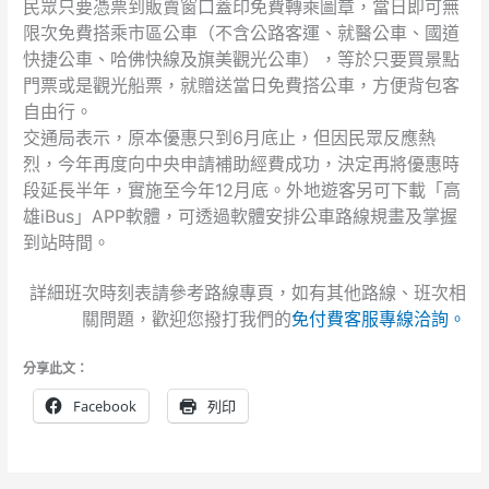
民眾只要憑票到販賣窗口蓋印免費轉乘圖章，當日即可無
限次免費搭乘市區公車（不含公路客運、就醫公車、國道
快捷公車、哈佛快線及旗美觀光公車），等於只要買景點
門票或是觀光船票，就贈送當日免費搭公車，方便背包客
自由行。
交通局表示，原本優惠只到6月底止，但因民眾反應熱
烈，今年再度向中央申請補助經費成功，決定再將優惠時
段延長半年，實施至今年12月底。外地遊客另可下載「高
雄iBus」APP軟體，可透過軟體安排公車路線規畫及掌握
到站時間。
詳細班次時刻表請參考路線專頁，如有其他路線、班次相
關問題，歡迎您撥打我們的
免付費客服專線洽詢。
分享此文：
Facebook
列印