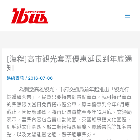
跳
至
主
要
內
容
[漢程]高市觀光套票優惠延長到年底通
知
路線資訊
/
2016-07-06
為刺激高雄觀光，市府交通局前年起推出「觀光行
銷體驗套票」，民眾只要持票到景點蓋章，就可持已蓋章
的票無限次當日免費搭市區公車，原本優惠到今年6月底
截止，因反應熱烈，將再延長實施至今年12月底。交通局
表示，套票內容包含壽山動物園、英國領事館文化園區、
紅毛港文化園區、駁二藝術特區展覽、鳳儀書院等知名景
點，以及太陽能愛之船、鴨子船等票券。