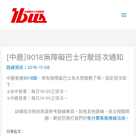
跳
至
主
要
內
容
[中鹿]9018無障礙巴士行駛班次通知
路線資訊
/
2016-11-08
中鹿客運
9018路
，將有無障礙巴士為大眾服務了哦。固定班次如
下：
➲台中發車：每日16:00之班次。
➲中鹿發車：每日14:00之班次。
詳細班次時刻表請參考路線專頁，如有其他路線、班次相關問
題，歡迎您撥打我們的
免付費客服專線洽詢。
分享此文：