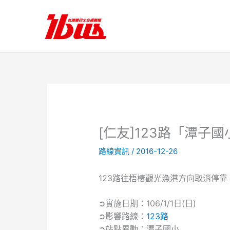
跳
至
主
要
內
容
[仁友]123路「潭子
路線資訊
/
2016-12-26
123路往梧棲觀光漁港方向取消停
➲實施日期：106/1/1日(日)
➲影響路線：
123路
➲站點異動：潭子國小