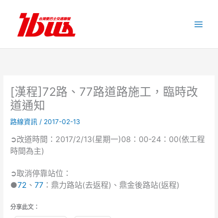
跳
至
主
要
內
容
[漢程]72路、77路道路施工，臨時改
道通知
路線資訊
/
2017-02-13
➲改道時間：2017/2/13(星期一)08：00-24：00(依工程
時間為主)
➲取消停靠站位：
●
72
、
77
：鼎力路站(去返程)、鼎金後路站(返程)
分享此文：