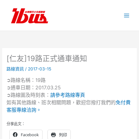
跳
至
主
要
內
容
[仁友]19路正式通車通知
路線資訊
/
2017-03-15
➲路線名稱：19路
➲通車日期：2017.03.25
➲路線圖及時刻表：
請參考路線專頁
如有其他路線、班次相關問題，歡迎您撥打我們的
免付費
客服專線洽詢。
分享此文：
Facebook
列印