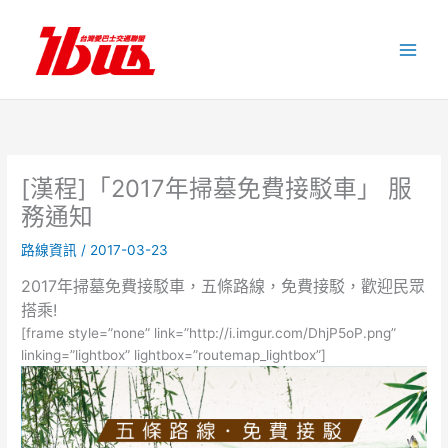
跳
至
主
要
內
容
[漢程]「2017年掃墓免費接駁車」 服
務通知
路線資訊
/
2017-03-23
2017年掃墓免費接駁車，五條路線，免費接駁，歡迎民眾
搭乘!
[frame style=”none” link=”http://i.imgur.com/DhjP5oP.png”
linking=”lightbox” lightbox=”routemap_lightbox”]