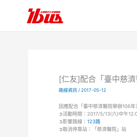
跳
至
主
要
內
容
[仁友]配合「臺中慈
路線資訊
/
2017-05-12
因應配合「臺中慈濟醫院舉辦106
➲活動時間：2017/5/13(六)中午12:00
➲影響路線：
123路
➲取消停靠站：「慈濟醫院」站