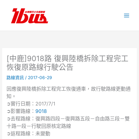
跳
至
主
要
內
容
[中鹿]9018路 復興陸橋拆除工程完工
恢復原路線行駛公告
路線資訊
/
2017-06-29
因應復興陸橋拆除工程完工恢復通車，故行駛路線更動通
知。
➲實行日期：2017/7/1
➲影響路線：
9018
➲去程路線：復興路四段－復興路五段－自由路三段－雙
十路一段－行駛回原核定路線
➲返程路線：未變動