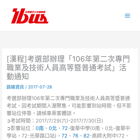
跳
至
主
要
內
容
[漢程]考選部辦理「106年第二次專門
職業及技術人員高等暨普通考試」活
動通知
路線資訊
/
2017-07-28
考選部辦理106年第二次專門職業及技術人員高等暨普通
考試，因考試期間人潮聚集，可能影響到站時間，但不影
響站位停靠，請候車乘客體諒。
➲考試時間：2017/7/29(六)-2017/7/30(日)
➲影響站位：
0南
、
0北
、
72
-復華中學(0南、0北-復華中
學站，72-光華路口站)，
72
、
76
、
82
-高師大附中(72、