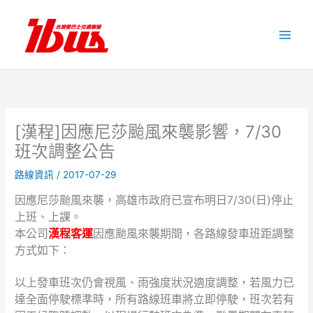
跳
至
主
要
內
容
[漢程]因應尼莎颱風來襲影響，7/30
班次調整公告
路線資訊
/
2017-07-29
因應尼莎颱風來襲，高雄市政府已宣布明日7/30(日)停止
上班、上課。
本公司
漢程客運
因應颱風來襲期間，各路線發車班距調整
方式如下：
以上發車班次仍會視風、雨強度狀況適度調整，若風力已
達全面停駛標準時，所有路線班車將立即停駛，班次若有