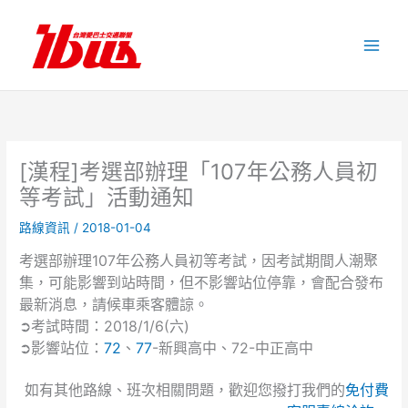
跳
至
主
要
內
容
[漢程]考選部辦理「107年公務人員初
等考試」活動通知
路線資訊
/
2018-01-04
考選部辦理107年公務人員初等考試，因考試期間人潮聚
集，可能影響到站時間，但不影響站位停靠，會配合發布
最新消息，請候車乘客體諒。
➲考試時間：2018/1/6(六)
➲影響站位：
72
、
77
-新興高中、72-中正高中
如有其他路線、班次相關問題，歡迎您撥打我們的
免付費