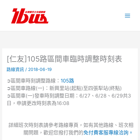
跳
至
主
要
內
容
[仁友]105路區間車臨時調整時刻表
路線資訊
/
2018-06-19
➲區間車時刻調整路線：
105路
➲區間車路線(一)：新興里站(起點)至四張犁站(終點)
➲區間車(一)發車時刻調整日期：6/27、6/28、6/29共3
日，申請更改時刻表為16:08
詳細班次時刻表請參考路線專頁，如有其他路線、班次相
關問題，歡迎您撥打我們的
免付費客服專線洽詢。