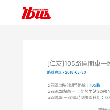
跳
至
主
要
內
容
[仁友]105路區間車
路線資訊
/
2018-08-30
➲區間車時刻調整路線：
105路
➲區間車路線(一)：新興里站(起點)
➲區間車(一)發車時刻調整日期：8/30、
詳細班