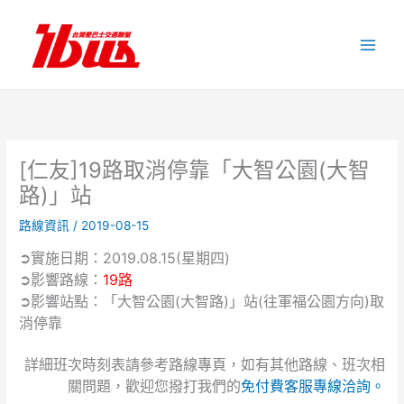
跳
至
主
要
內
容
[仁友]19路取消停靠「大智公園(大智
路)」站
路線資訊
/
2019-08-15
➲實施日期：2019.08.15(星期四)
➲影響路線：
19路
➲影響站點：「大智公園(大智路)」站(往軍福公園方向)取
消停靠
詳細班次時刻表請參考路線專頁，如有其他路線、班次相
關問題，歡迎您撥打我們的
免付費客服專線洽詢。