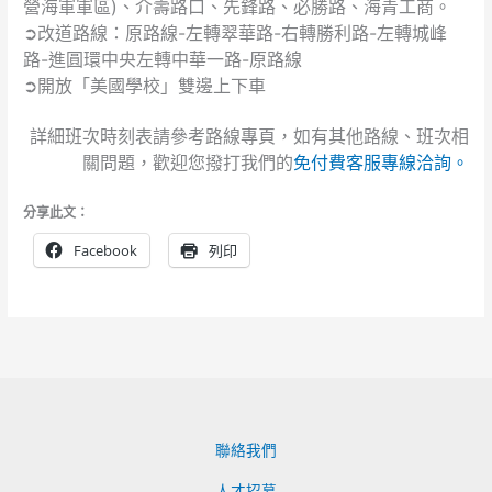
營海軍軍區)、介壽路口、先鋒路、必勝路、海青工商。
➲改道路線：原路線-左轉翠華路-右轉勝利路-左轉城峰
路-進圓環中央左轉中華一路-原路線
➲開放「美國學校」雙邊上下車
詳細班次時刻表請參考路線專頁，如有其他路線、班次相
關問題，歡迎您撥打我們的
免付費客服專線洽詢。
分享此文：
Facebook
列印
聯絡我們
人才招募