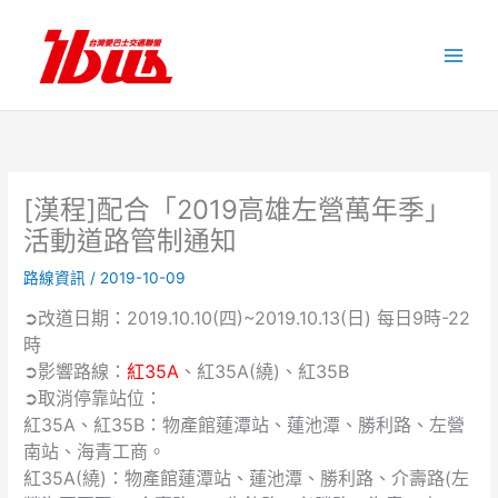
跳
至
主
要
內
容
[漢程]配合「2019高雄左營萬年季」
活動道路管制通知
路線資訊
/
2019-10-09
➲改道日期：2019.10.10(四)~2019.10.13(日) 每日9時-22
時
➲影響路線：
紅35A
、紅35A(繞)、紅35B
➲取消停靠站位：
紅35A、紅35B：物產館蓮潭站、蓮池潭、勝利路、左營
南站、海青工商。
紅35A(繞)：物產館蓮潭站、蓮池潭、勝利路、介壽路(左