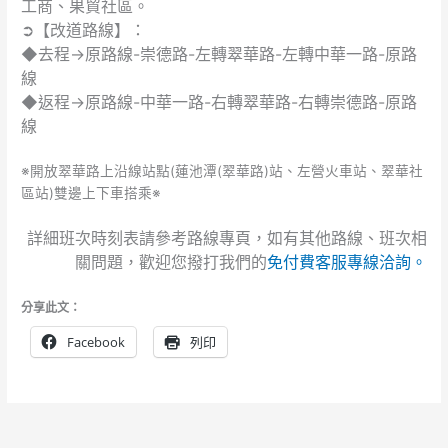
工商、果貿社區。
➲【改道路線】：
◆去程→原路線-崇德路-左轉翠華路-左轉中華一路-原路
線
◆返程→原路線-中華一路-右轉翠華路-右轉崇德路-原路
線
※開放翠華路上沿線站點(蓮池潭(翠華路)站、左營火車站、翠華社
區站)雙邊上下車搭乘※
詳細班次時刻表請參考路線專頁，如有其他路線、班次相
關問題，歡迎您撥打我們的
免付費客服專線洽詢。
分享此文：
Facebook
列印