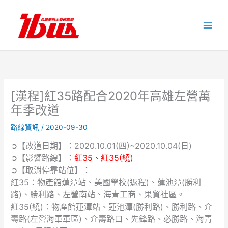
跳
至
主
要
內
容
[漢程]紅35路配合2020年高雄左營萬
年季改道
路線資訊
/
2020-09-30
➲【改道日期】：2020.10.01(四)~2020.10.04(日)
➲【影響路線】：
紅35、紅35(繞)
➲【取消停靠站位】：
紅35：物產館蓮潭站、美國學校(返程)、蓮池潭(勝利
路)、勝利路、左營南站、海青工商、果貿社區。
紅35(繞)：物產館蓮潭站、蓮池潭(勝利路)、勝利路、介
壽路(左營海軍軍區)、介壽路口、先鋒路、必勝路、海青