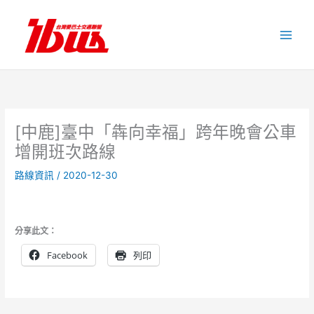
跳
至
主
要
內
容
[中鹿]臺中「犇向幸福」跨年晚會公車
增開班次路線
路線資訊
/
2020-12-30
分享此文：
Facebook
列印