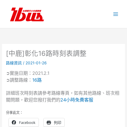
跳
至
主
要
內
容
[中鹿]彰化16路時刻表調整
路線資訊
/
2021-01-26
➲實施日期：2021.2.1
➲調整路線：
16路
詳細班次時刻表請參考路線專頁，如有其他路線、班次相
關問題，歡迎您撥打我們的
24小時免費客服
分享此文：
Facebook
列印