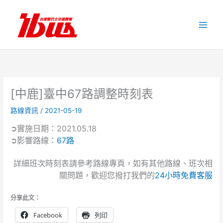
跳
至
主
要
內
容
[中鹿]臺中67路調整時刻表
路線資訊
/
2021-05-19
➲實施日期：2021.05.18
➲影響路線：
67路
詳細班次時刻表請參考路線專頁，如有其他路線、班次相
關問題，歡迎您撥打我們的
24小時免費客服
分享此文：
Facebook
列印