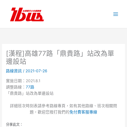
跳
至
主
要
內
容
[漢程]高雄77路「鼎貴路」站改為單
邊設站
路線資訊
/
2021-07-26
實施日期：2021.8.1
調整路線：
77路
「鼎貴路」站改為單邊設站
詳細班次時刻表請參考路線專頁，如有其他路線、班次相關問
題，歡迎您撥打我們的
免付費客服專線
分享此文：