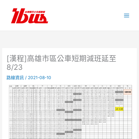
跳
至
主
要
內
容
[漢程]高雄市區公車短期減班延至
8/23
路線資訊
/
2021-08-10