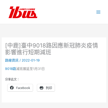
跳
至
主
要
內
容
[中鹿]臺中9018路因應新冠肺炎疫情
影響進行短期減班
路線資訊
/
2022-01-19
9018路
減班展延至1月31日
分享此文：
Facebook
列印