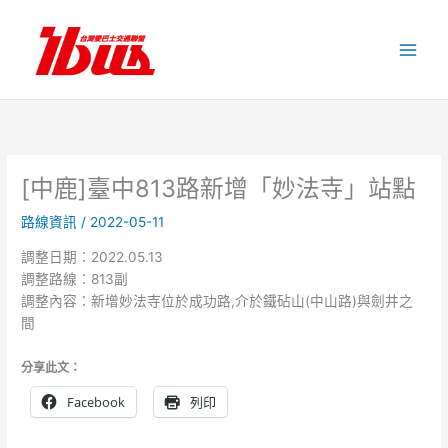
跳
至
主
要
內
容
[中鹿]臺中813路新增「妙法寺」站點
路線資訊
/
2022-05-11
調整日期：2022.05.13
調整路線：813副
調整內容：新增妙法寺位於成功路,介於鐵砧山(中山路)與劍井之
間
分享此文：
Facebook
列印